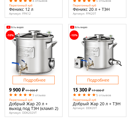
4 отзывов
5 отзывов
Перегонный куб
Перегонный куб
Феникс 12 л
Феникс 20 л + ТЭН
Артикул:
FPK12
Артикул:
FPK20T
Есть видео
Есть видео
-10%
-10%
Подробнее
Подробнее
9 900 ₽
15 300 ₽
11 000 ₽
17 000 ₽
3 отзыва
5 отзывов
Перегонный куб
Перегонный куб
Добрый Жар 20 л +
Добрый Жар 20 л + ТЭН
выход под ТЭН (кламп 2)
Артикул:
DDK20T
Артикул:
DDK202VT